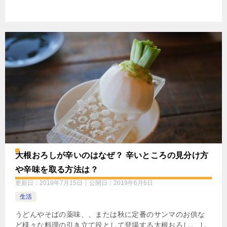
大根おろしが辛いのはなぜ？ 辛いところの見分け方
や辛味を取る方法は？
更新日：
2019年7月15日
公開日：
2019年6月6日
生活
うどんやそばの薬味、、または秋に定番のサンマのお供な
ど様々な料理の引き立て役として登場する大根おろし。 し