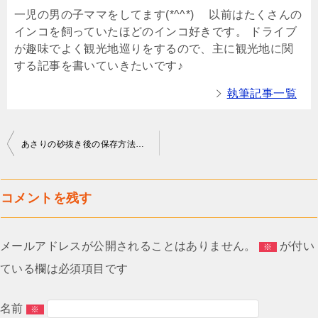
一児の男の子ママをしてます(*^^*) 以前はたくさんの
インコを飼っていたほどのインコ好きです。 ドライブ
が趣味でよく観光地巡りをするので、主に観光地に関
する記事を書いていきたいです♪
執筆記事一覧
投
あさりの砂抜き後の保存方法は？冷蔵保存や冷凍保存ができる期間はどれぐらい？
稿
ナ
コメントを残す
ビ
ゲ
メールアドレスが公開されることはありません。
が付い
※
ー
ている欄は必須項目です
シ
ョ
名前
※