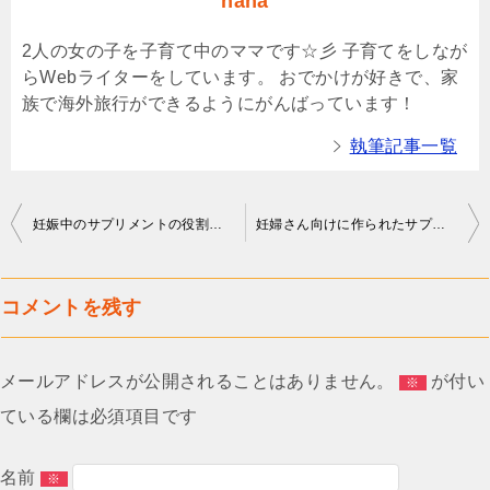
nana
2人の女の子を子育て中のママです☆彡 子育てをしなが
らWebライターをしています。 おでかけが好きで、家
族で海外旅行ができるようにがんばっています！
執筆記事一覧
投
妊娠中のサプリメントの役割は？
妊婦さん向けに作られたサプリメントとは？
稿
ナ
コメントを残す
ビ
ゲ
メールアドレスが公開されることはありません。
が付い
※
ー
ている欄は必須項目です
シ
ョ
名前
※