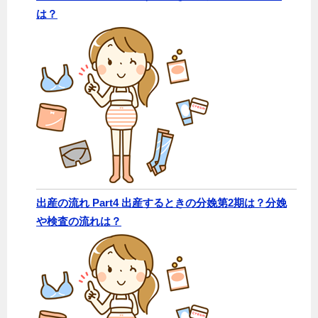
は？
出産の流れ Part4 出産するときの分娩第2期は？分娩
や検査の流れは？