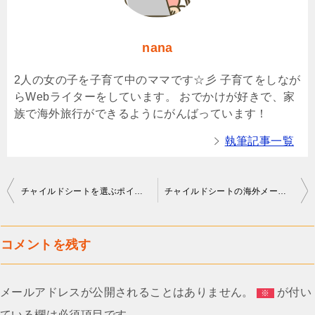
nana
2人の女の子を子育て中のママです☆彡 子育てをしなが
らWebライターをしています。 おでかけが好きで、家
族で海外旅行ができるようにがんばっています！
執筆記事一覧
投
チャイルドシートを選ぶポイントは？価格や設置方法が重要？
チャイルドシートの海外メーカーで有名なのは？レカロやマキシコシがおすすめ？
稿
ナ
コメントを残す
ビ
ゲ
メールアドレスが公開されることはありません。
が付い
※
ー
ている欄は必須項目です