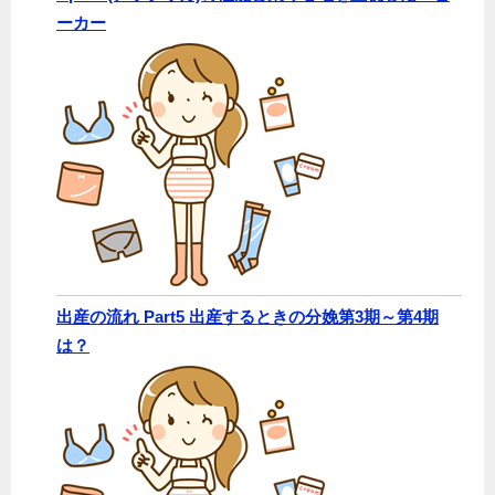
ーカー
出産の流れ Part5 出産するときの分娩第3期～第4期
は？