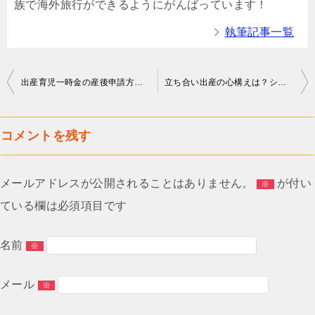
族で海外旅行ができるようにがんばっています！
執筆記事一覧
投
出産育児一時金の産後申請方式とは？手続きの流れも紹介！
立ち合い出産の心構えは？ショックを受けないためにパパも一緒に勉強しましょう！
稿
ナ
コメントを残す
ビ
ゲ
メールアドレスが公開されることはありません。
が付い
※
ー
ている欄は必須項目です
シ
ョ
名前
※
ン
メール
※