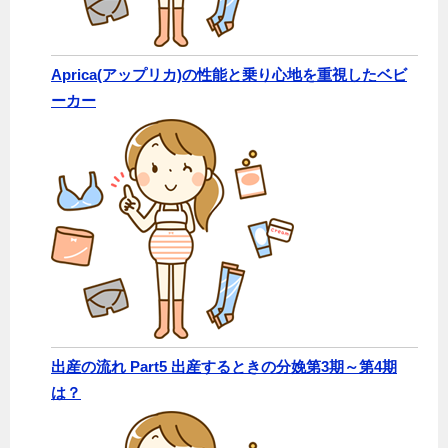
Aprica(アップリカ)の性能と乗り心地を重視したベビ
ーカー
出産の流れ Part5 出産するときの分娩第3期～第4期
は？