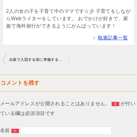
2人の女の子を子育て中のママです☆彡 子育てをしなが
らWebライターをしています。 おでかけが好きで、家
族で海外旅行ができるようにがんばっています！
執筆記事一覧
投
出産で入院する前に準備するもの一覧！自分で準備しなければいけないものは？
稿
ナ
コメントを残す
ビ
ゲ
メールアドレスが公開されることはありません。
が付い
※
ー
ている欄は必須項目です
シ
ョ
名前
※
ン