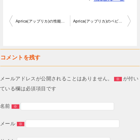
投
Aprica(アップリカ)の性能と乗り心地を重視したベビーカー
Aprica(アップリカ)のベビーカーの機能一覧
稿
ナ
ビ
コメントを残す
ゲ
ー
メールアドレスが公開されることはありません。
が付い
シ
※
ている欄は必須項目です
ョ
ン
名前
※
メール
※