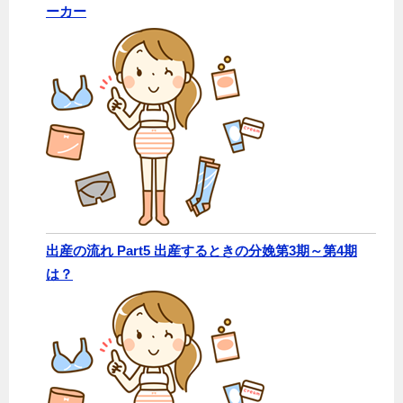
ーカー
出産の流れ Part5 出産するときの分娩第3期～第4期
は？